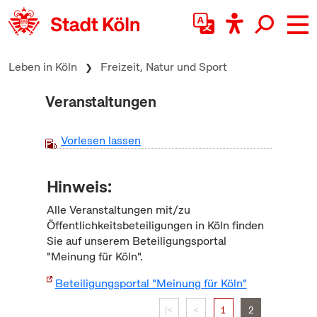
zum Inhalt springen
Leben in Köln
Freizeit, Natur und Sport
Veranstaltungen
Vorlesen lassen
Hinweis:
Alle Veranstaltungen mit/zu
Öffentlichkeitsbeteiligungen in Köln finden
Sie auf unserem Beteiligungsportal
"Meinung für Köln".
Beteiligungsportal "Meinung für Köln"
|<
<
1
2