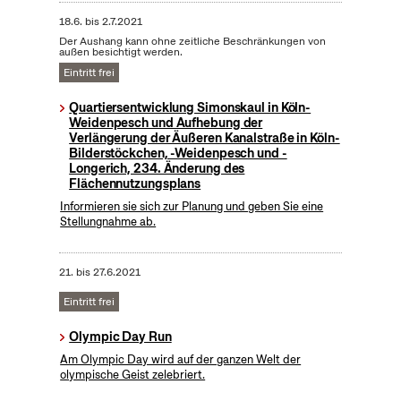
18.6.
bis
2.7.2021
Der Aushang kann ohne zeitliche Beschränkungen von
außen besichtigt werden.
Eintritt frei
Quartiersentwicklung Simonskaul in Köln-
Weidenpesch und Aufhebung der
Verlängerung der Äußeren Kanalstraße in Köln-
Bilderstöckchen, -Weidenpesch und -
Longerich, 234. Änderung des
Flächennutzungsplans
Informieren sie sich zur Planung und geben Sie eine
Stellungnahme ab.
21.
bis
27.6.2021
Eintritt frei
Olympic Day Run
Am Olympic Day wird auf der ganzen Welt der
olympische Geist zelebriert.