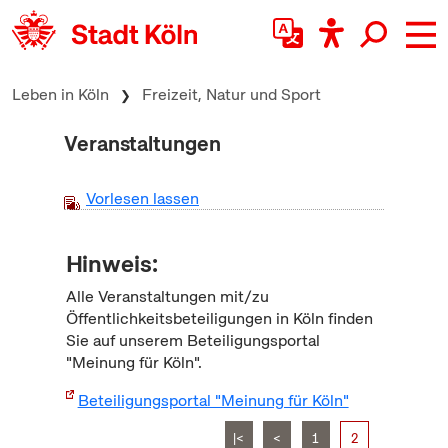
zum Inhalt springen
Leben in Köln
Freizeit, Natur und Sport
Veranstaltungen
Vorlesen lassen
Hinweis:
Alle Veranstaltungen mit/zu
Öffentlichkeitsbeteiligungen in Köln finden
Sie auf unserem Beteiligungsportal
"Meinung für Köln".
Beteiligungsportal "Meinung für Köln"
|<
<
1
2