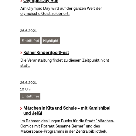
Olympic Day Run
Am Olympic Day wird auf der ganzen Welt der
olympische Geist zelebriert.
26.6.2021
Eintritt frei
Highlight
Kölner KinderSportFest
Die Veranstaltung findet zu diesem Zeitpunkt nicht
statt.
26.6.2021
10 Uhr
Eintritt frei
Märchen in Kita und Schule – mit Kamishibai
und JelGi
Im Rahmen des jungen Buchs für die Stadt "Märchen-
Comics mit Rotraut Susanne Berner" und des
Makerspace-Programms in der Zentralbibliothek.