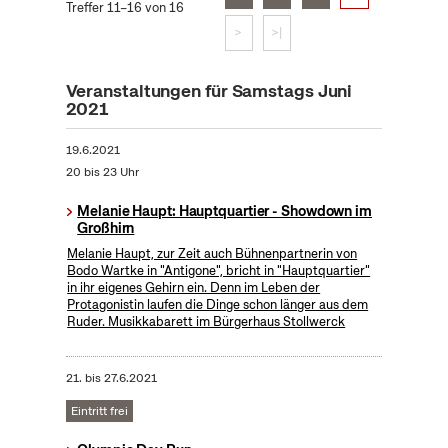
Treffer 11–16 von 16
>
>|
Veranstaltungen für Samstags Juni
2021
19.6.2021
20 bis 23 Uhr
Melanie Haupt: Hauptquartier - Showdown im
Großhirn
Melanie Haupt, zur Zeit auch Bühnenpartnerin von
Bodo Wartke in "Antigone", bricht in "Hauptquartier"
in ihr eigenes Gehirn ein. Denn im Leben der
Protagonistin laufen die Dinge schon länger aus dem
Ruder. Musikkabarett im Bürgerhaus Stollwerck
21.
bis
27.6.2021
Eintritt frei