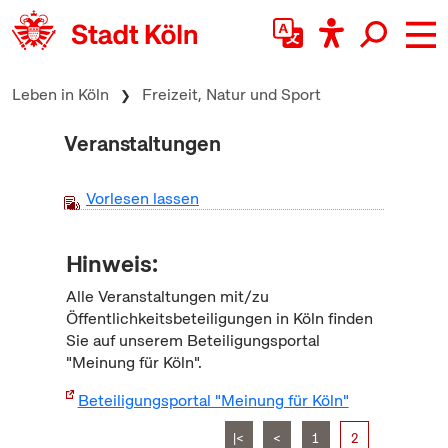
zum Inhalt springen
Leben in Köln
Freizeit, Natur und Sport
Veranstaltungen
Vorlesen lassen
Hinweis:
Alle Veranstaltungen mit/zu
Öffentlichkeitsbeteiligungen in Köln finden
Sie auf unserem Beteiligungsportal
"Meinung für Köln".
Beteiligungsportal "Meinung für Köln"
|<
<
1
2