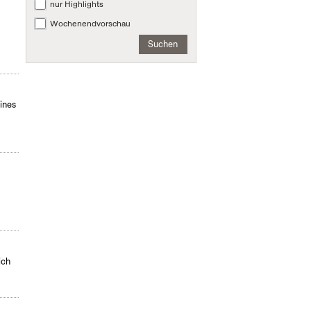
nur Highlights
Wochenendvorschau
Suchen
ines
ich