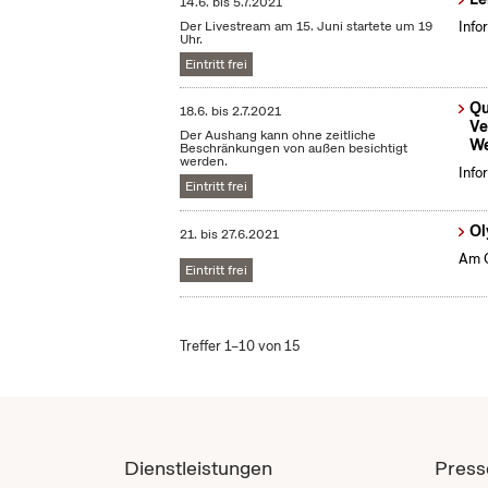
14.6.
bis
5.7.2021
Der Livestream am 15. Juni startete um 19
Info
Uhr.
Eintritt frei
Qu
18.6.
bis
2.7.2021
Ve
Der Aushang kann ohne zeitliche
We
Beschränkungen von außen besichtigt
werden.
Info
Eintritt frei
Ol
21.
bis
27.6.2021
Am O
Eintritt frei
Treffer 1–10 von 15
Dienstleistungen
Press