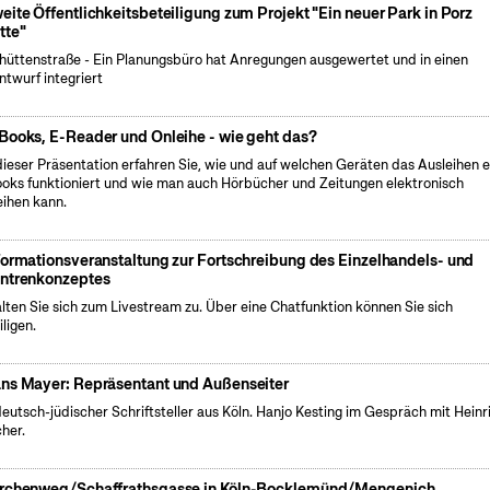
eite Öffentlichkeitsbeteiligung zum Projekt "Ein neuer Park in Porz
tte"
hüttenstraße - Ein Planungsbüro hat Anregungen ausgewertet und in einen
ntwurf integriert
Books, E-Reader und Onleihe - wie geht das?
dieser Präsentation erfahren Sie, wie und auf welchen Geräten das Ausleihen e
oks funktioniert und wie man auch Hörbücher und Zeitungen elektronisch
eihen kann.
formationsveranstaltung zur Fortschreibung des Einzelhandels- und
ntrenkonzeptes
lten Sie sich zum Livestream zu. Über eine Chatfunktion können Sie sich
iligen.
ns Mayer: Repräsentant und Außenseiter
deutsch-jüdischer Schriftsteller aus Köln. Hanjo Kesting im Gespräch mit Heinr
cher.
rchenweg/Schaffrathsgasse in Köln-Bocklemünd/Mengenich