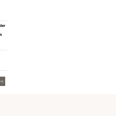
der
s
>|