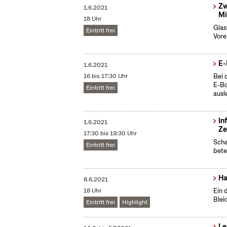
Zw
1.6.2021
Mi
18 Uhr
Glas
Eintritt frei
Vore
E-
1.6.2021
16 bis 17:30 Uhr
Bei 
E-Bo
Eintritt frei
ausl
In
1.6.2021
Ze
17:30 bis 19:30 Uhr
Scha
Eintritt frei
bete
Ha
8.6.2021
18 Uhr
Ein 
Blei
Eintritt frei
Highlight
Le