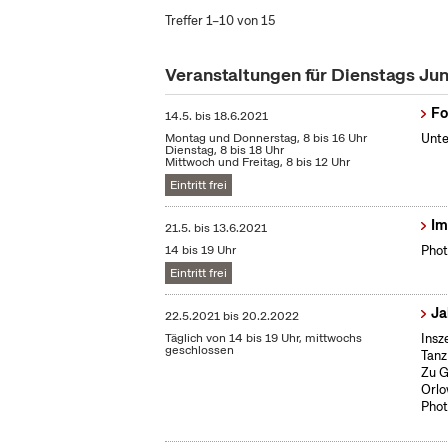
Treffer 1–10 von 15
Veranstaltungen für Dienstags Ju
Fo
14.5.
bis
18.6.2021
Montag und Donnerstag, 8 bis 16 Uhr
Unte
Dienstag, 8 bis 18 Uhr
Mittwoch und Freitag, 8 bis 12 Uhr
Eintritt frei
Im
21.5.
bis
13.6.2021
14 bis 19 Uhr
Phot
Eintritt frei
Ja
22.5.2021
bis
20.2.2022
Täglich von 14 bis 19 Uhr, mittwochs
Insz
geschlossen
Tanz
Zu G
Orlo
Phot