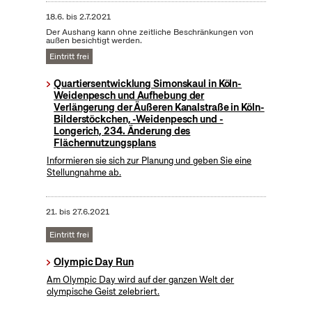
18.6.
bis
2.7.2021
Der Aushang kann ohne zeitliche Beschränkungen von
außen besichtigt werden.
Eintritt frei
Quartiersentwicklung Simonskaul in Köln-
Weidenpesch und Aufhebung der
Verlängerung der Äußeren Kanalstraße in Köln-
Bilderstöckchen, -Weidenpesch und -
Longerich, 234. Änderung des
Flächennutzungsplans
Informieren sie sich zur Planung und geben Sie eine
Stellungnahme ab.
21.
bis
27.6.2021
Eintritt frei
Olympic Day Run
Am Olympic Day wird auf der ganzen Welt der
olympische Geist zelebriert.