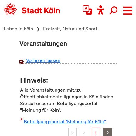
zum Inhalt springen
Leben in Köln
Freizeit, Natur und Sport
Veranstaltungen
Vorlesen lassen
Hinweis:
Alle Veranstaltungen mit/zu
Öffentlichkeitsbeteiligungen in Köln finden
Sie auf unserem Beteiligungsportal
"Meinung für Köln".
Beteiligungsportal "Meinung für Köln"
|<
<
1
2