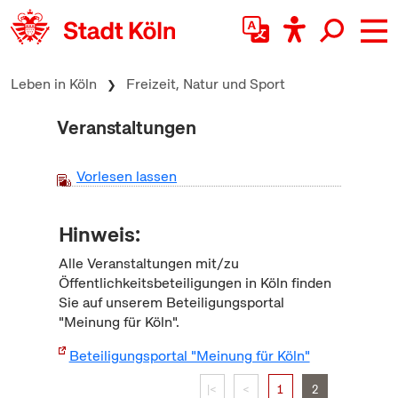
zum Inhalt springen
Leben in Köln
Freizeit, Natur und Sport
Veranstaltungen
Vorlesen lassen
Hinweis:
Alle Veranstaltungen mit/zu
Öffentlichkeitsbeteiligungen in Köln finden
Sie auf unserem Beteiligungsportal
"Meinung für Köln".
Beteiligungsportal "Meinung für Köln"
|<
<
1
2