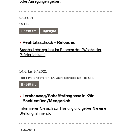
oder Anregungen geben.
9.6.2021
19 Uhr
Eintritt frei
Highlight
Realitätsschock – Reloaded
Sascha Lobo spricht im Rahmen der "Woche der
Brüderlichkeit"
14.6.
bis
5.7.2021
Der Livestream am 15. Juni startete um 19 Uhr.
Eintritt frei
Lerchenweg/Schaffrathsgasse in Köln-
Bocklemünd/Mengenich
Informieren Sie sich zur Planung und geben Sie eine
Stellungnahme ab.
16.6.2021