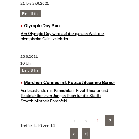
21.
bis
27.6.2021
Eintritt frei
Olympic Day Run
Am Olympic Day wird auf der ganzen Welt der
olympische Geist zelebriert.
23.6.2021
10 Uhr
Eintritt frei
Märchen-Comics mit Rotraut Susanne Berner
Vorlesestunde mit Kamishibai- Erzähltheater und
Bastelaktion zum Jungen Buch für die Stadt:
Stadtbibliothek Ehrenfeld
|<
<
1
2
Treffer 1–10 von 14
>
>|