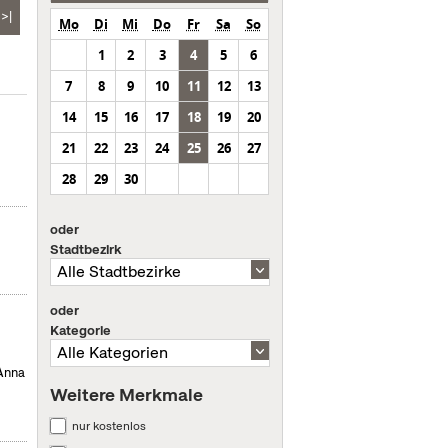
>|
Mo
Di
Mi
Do
Fr
Sa
So
1
2
3
4
5
6
7
8
9
10
11
12
13
14
15
16
17
18
19
20
21
22
23
24
25
26
27
28
29
30
oder
Stadtbezirk
oder
Kategorie
 Anna
Weitere Merkmale
nur kostenlos