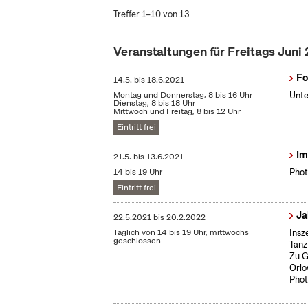
Treffer 1–10 von 13
Veranstaltungen für Freitags Juni
Fo
14.5.
bis
18.6.2021
Montag und Donnerstag, 8 bis 16 Uhr
Unte
Dienstag, 8 bis 18 Uhr
Mittwoch und Freitag, 8 bis 12 Uhr
Eintritt frei
Im
21.5.
bis
13.6.2021
14 bis 19 Uhr
Phot
Eintritt frei
Ja
22.5.2021
bis
20.2.2022
Täglich von 14 bis 19 Uhr, mittwochs
Insz
geschlossen
Tanz
Zu G
Orlo
Phot