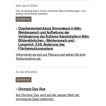
18.6.
bis
2.7.2021
Der Aushang kann ohne zeitliche Beschränkungen von
außen besichtigt werden.
Eintritt frei
Quartiersentwicklung Simonskaul in Köln-
Weidenpesch und Aufhebung der
Verlängerung der Äußeren Kanalstraße in Köln-
Bilderstöckchen, -Weidenpesch und -
Longerich, 234. Änderung des
Flächennutzungsplans
Informieren sie sich zur Planung und geben Sie eine
Stellungnahme ab.
21.
bis
27.6.2021
Eintritt frei
Olympic Day Run
Am Olympic Day wird auf der ganzen Welt der
olympische Geist zelebriert.