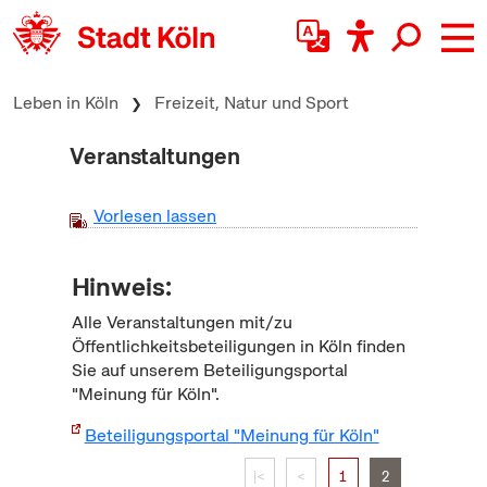
zum Inhalt springen
Leben in Köln
Freizeit, Natur und Sport
Veranstaltungen
Vorlesen lassen
Hinweis:
Alle Veranstaltungen mit/zu
Öffentlichkeitsbeteiligungen in Köln finden
Sie auf unserem Beteiligungsportal
"Meinung für Köln".
Beteiligungsportal "Meinung für Köln"
|<
<
1
2