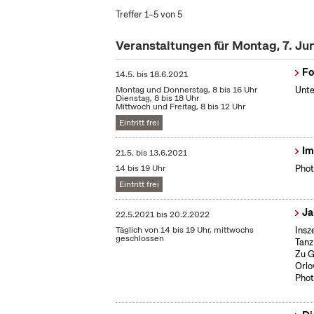
Treffer 1–5 von 5
Veranstaltungen für Montag, 7. Ju
Fo
14.5.
bis
18.6.2021
Montag und Donnerstag, 8 bis 16 Uhr
Unte
Dienstag, 8 bis 18 Uhr
Mittwoch und Freitag, 8 bis 12 Uhr
Eintritt frei
Im
21.5.
bis
13.6.2021
14 bis 19 Uhr
Phot
Eintritt frei
Ja
22.5.2021
bis
20.2.2022
Täglich von 14 bis 19 Uhr, mittwochs
Insz
geschlossen
Tanz
Zu G
Orlo
Phot