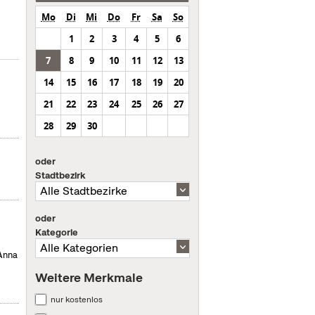
Mo
Di
Mi
Do
Fr
Sa
So
1
2
3
4
5
6
7
8
9
10
11
12
13
14
15
16
17
18
19
20
21
22
23
24
25
26
27
28
29
30
oder
Stadtbezirk
oder
Kategorie
 Anna
Weitere Merkmale
nur kostenlos