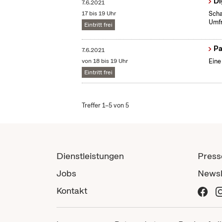
Di
7.6.2021
17 bis 19 Uhr
Scha
Umfr
Eintritt frei
Pa
7.6.2021
von 18 bis 19 Uhr
Eine
Eintritt frei
Treffer 1–5 von 5
Dienstleistungen
Press
Jobs
Newsl
Kontakt