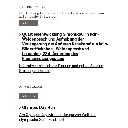
18.6.
bis
2.7.2021
Der Aushang kann ohne zeitliche Beschränkungen von
außen besichtigt werden.
Eintritt frei
Quartiersentwicklung Simonskaul in Köln-
Weidenpesch und Aufhebung der
Verlängerung der Äußeren Kanalstraße in Köln-
Bilderstöckchen, -Weidenpesch und -
Longerich, 234. Änderung des
Flächennutzungsplans
Informieren sie sich zur Planung und geben Sie eine
Stellungnahme ab.
21.
bis
27.6.2021
Eintritt frei
Olympic Day Run
Am Olympic Day wird auf der ganzen Welt der
olympische Geist zelebriert.