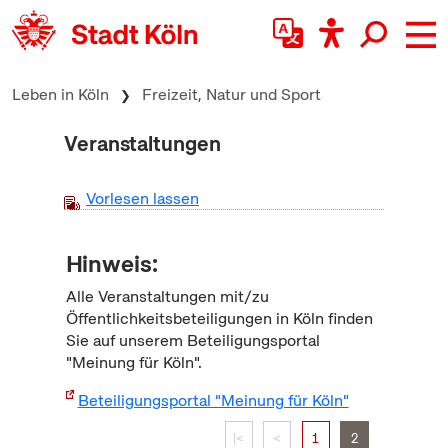
zum Inhalt springen
Leben in Köln
Freizeit, Natur und Sport
Veranstaltungen
Vorlesen lassen
Hinweis:
Alle Veranstaltungen mit/zu
Öffentlichkeitsbeteiligungen in Köln finden
Sie auf unserem Beteiligungsportal
"Meinung für Köln".
Beteiligungsportal "Meinung für Köln"
|<
<
1
2