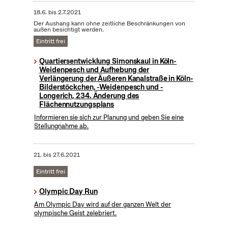
18.6.
bis
2.7.2021
Der Aushang kann ohne zeitliche Beschränkungen von
außen besichtigt werden.
Eintritt frei
Quartiersentwicklung Simonskaul in Köln-
Weidenpesch und Aufhebung der
Verlängerung der Äußeren Kanalstraße in Köln-
Bilderstöckchen, -Weidenpesch und -
Longerich, 234. Änderung des
Flächennutzungsplans
Informieren sie sich zur Planung und geben Sie eine
Stellungnahme ab.
21.
bis
27.6.2021
Eintritt frei
Olympic Day Run
Am Olympic Day wird auf der ganzen Welt der
olympische Geist zelebriert.