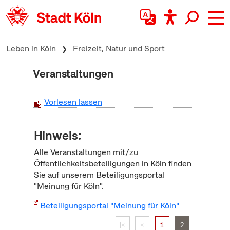
zum Inhalt springen
Leben in Köln
Freizeit, Natur und Sport
Veranstaltungen
Vorlesen lassen
Hinweis:
Alle Veranstaltungen mit/zu
Öffentlichkeitsbeteiligungen in Köln finden
Sie auf unserem Beteiligungsportal
"Meinung für Köln".
Beteiligungsportal "Meinung für Köln"
|<
<
1
2