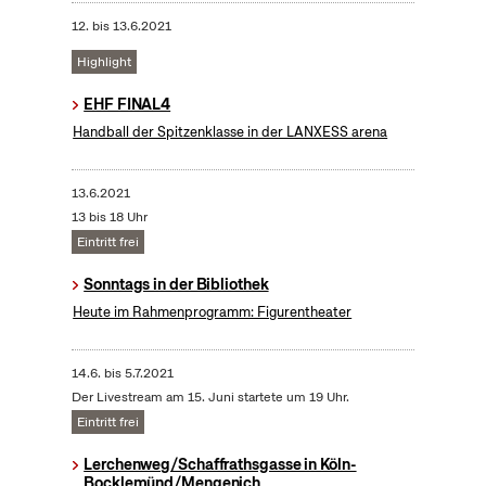
12.
bis
13.6.2021
Highlight
EHF FINAL4
Handball der Spitzenklasse in der LANXESS arena
13.6.2021
13 bis 18 Uhr
Eintritt frei
Sonntags in der Bibliothek
Heute im Rahmenprogramm: Figurentheater
14.6.
bis
5.7.2021
Der Livestream am 15. Juni startete um 19 Uhr.
Eintritt frei
Lerchenweg/Schaffrathsgasse in Köln-
Bocklemünd/Mengenich