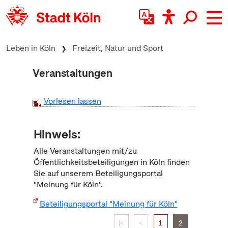
zum Inhalt springen
Leben in Köln
Freizeit, Natur und Sport
Veranstaltungen
Vorlesen lassen
Hinweis:
Alle Veranstaltungen mit/zu
Öffentlichkeitsbeteiligungen in Köln finden
Sie auf unserem Beteiligungsportal
"Meinung für Köln".
Beteiligungsportal "Meinung für Köln"
|<
<
1
2