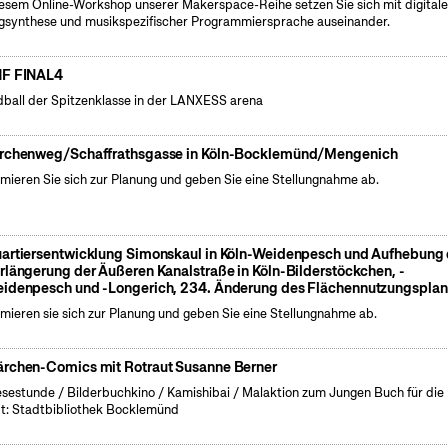
iesem Online-Workshop unserer Makerspace-Reihe setzen Sie sich mit digitale
gsynthese und musikspezifischer Programmiersprache auseinander.
F FINAL4
ball der Spitzenklasse in der LANXESS arena
rchenweg/Schaffrathsgasse in Köln-Bocklemünd/Mengenich
rmieren Sie sich zur Planung und geben Sie eine Stellungnahme ab.
artiersentwicklung Simonskaul in Köln-Weidenpesch und Aufhebung 
rlängerung der Äußeren Kanalstraße in Köln-Bilderstöckchen, -
idenpesch und -Longerich, 234. Änderung des Flächennutzungsplan
rmieren sie sich zur Planung und geben Sie eine Stellungnahme ab.
rchen-Comics mit Rotraut Susanne Berner
esestunde / Bilderbuchkino / Kamishibai / Malaktion zum Jungen Buch für die
t: Stadtbibliothek Bocklemünd