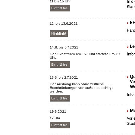
11 bis 15 Uhr
In d
Klan
Eintritt frei
EH
12.
bis
13.6.2021
Hand
Highlight
Le
14.6.
bis
5.7.2021
Der Livestream am 15. Juni startete um 19
Info
Uhr.
Eintritt frei
Qu
18.6.
bis
2.7.2021
Ve
Der Aushang kann ohne zeitliche
We
Beschränkungen von außen besichtigt
werden.
Info
Eintritt frei
Mä
19.6.2021
12 Uhr
Vorl
Stad
Eintritt frei