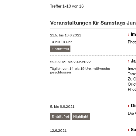
Treffer 1–10 von 16
Veranstaltungen für Samstags Jun
Im
21.5.
bis
13.6.2021
14 bis 19 Uhr
Phot
Eintritt frei
Ja
22.5.2021
bis
20.2.2022
Täglich von 14 bis 19 Uhr, mittwochs
Insz
geschlossen
Tanz
Zu G
Orlo
Phot
Di
5.
bis
6.6.2021
Die 
Eintritt frei
Highlight
So
12.6.2021