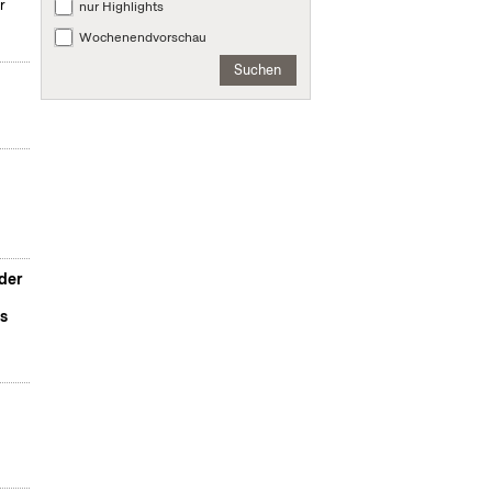
r
nur Highlights
Wochenendvorschau
Suchen
der
s