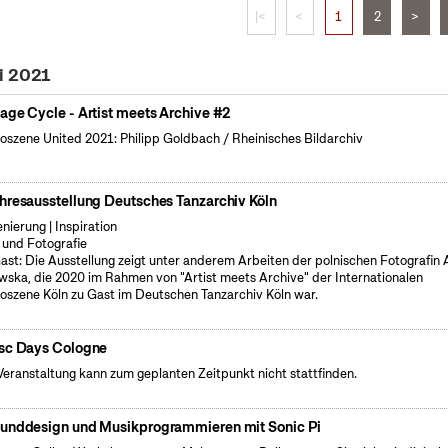
|<
<
1
2
>
i 2021
age Cycle - Artist meets Archive #2
oszene United 2021: Philipp Goldbach / Rheinisches Bildarchiv
hresausstellung Deutsches Tanzarchiv Köln
enierung | Inspiration
 und Fotografie
ast: Die Ausstellung zeigt unter anderem Arbeiten der polnischen Fotografin
wska, die 2020 im Rahmen von "Artist meets Archive" der Internationalen
oszene Köln zu Gast im Deutschen Tanzarchiv Köln war.
sc Days Cologne
Veranstaltung kann zum geplanten Zeitpunkt nicht stattfinden.
unddesign und Musikprogrammieren mit Sonic Pi