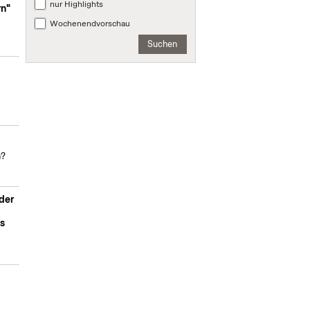
nur Highlights
rn"
Wochenendvorschau
Suchen
n?
der
s