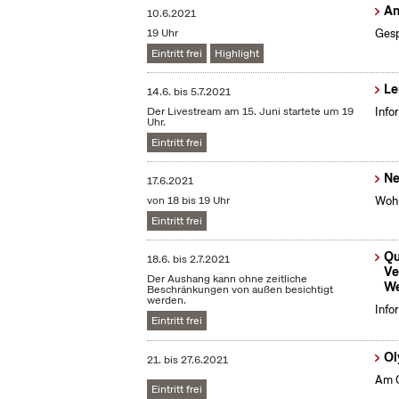
An
10.6.2021
19 Uhr
Gesp
Eintritt frei
Highlight
Le
14.6.
bis
5.7.2021
Der Livestream am 15. Juni startete um 19
Info
Uhr.
Eintritt frei
Ne
17.6.2021
von 18 bis 19 Uhr
Wohn
Eintritt frei
Qu
18.6.
bis
2.7.2021
Ve
Der Aushang kann ohne zeitliche
We
Beschränkungen von außen besichtigt
werden.
Info
Eintritt frei
Ol
21.
bis
27.6.2021
Am O
Eintritt frei