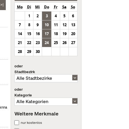
>|
Mo
Di
Mi
Do
Fr
Sa
So
1
2
3
4
5
6
7
8
9
10
11
12
13
14
15
16
17
18
19
20
21
22
23
24
25
26
27
28
29
30
oder
Stadtbezirk
oder
Kategorie
 Anna
Weitere Merkmale
nur kostenlos