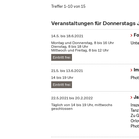
Treffer 1–10 von 15
Veranstaltungen für Donnerstags 
Fo
14.5.
bis
18.6.2021
Montag und Donnerstag, 8 bis 16 Uhr
Unte
Dienstag, 8 bis 18 Uhr
Mittwoch und Freitag, 8 bis 12 Uhr
Eintritt frei
Im
21.5.
bis
13.6.2021
14 bis 19 Uhr
Phot
Eintritt frei
Ja
22.5.2021
bis
20.2.2022
Täglich von 14 bis 19 Uhr, mittwochs
Insz
geschlossen
Tanz
Zu G
Orlo
Phot