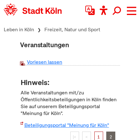
zum Inhalt springen
Leben in Köln
Freizeit, Natur und Sport
Veranstaltungen
Vorlesen lassen
Hinweis:
Alle Veranstaltungen mit/zu
Öffentlichkeitsbeteiligungen in Köln finden
Sie auf unserem Beteiligungsportal
"Meinung für Köln".
Beteiligungsportal "Meinung für Köln"
|<
<
1
2