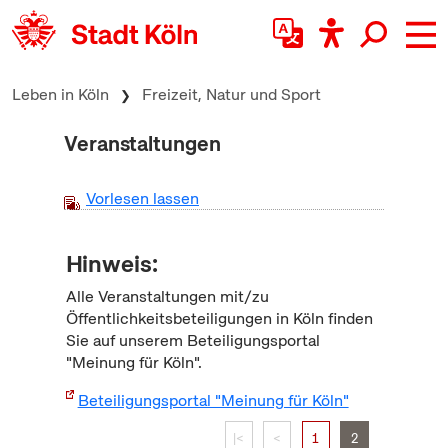
zum Inhalt springen
Leben in Köln
Freizeit, Natur und Sport
Veranstaltungen
Vorlesen lassen
Hinweis:
Alle Veranstaltungen mit/zu
Öffentlichkeitsbeteiligungen in Köln finden
Sie auf unserem Beteiligungsportal
"Meinung für Köln".
Beteiligungsportal "Meinung für Köln"
|<
<
1
2