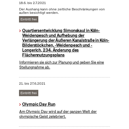
18.6.
bis
2.7.2021
Der Aushang kann ohne zeitliche Beschränkungen von
außen besichtigt werden.
Eintritt frei
Quartiersentwicklung Simonskaul in Köln-
Weidenpesch und Aufhebung der
Verlängerung der Äußeren Kanalstraße in Köln-
Bilderstöckchen, -Weidenpesch und -
Longerich, 234. Änderung des
Flächennutzungsplans
Informieren sie sich zur Planung und geben Sie eine
Stellungnahme ab.
21.
bis
27.6.2021
Eintritt frei
Olympic Day Run
Am Olympic Day wird auf der ganzen Welt der
olympische Geist zelebriert.