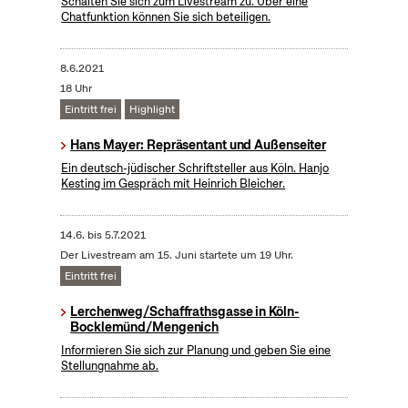
Schalten Sie sich zum Livestream zu. Über eine
Chatfunktion können Sie sich beteiligen.
8.6.2021
18 Uhr
Eintritt frei
Highlight
Hans Mayer: Repräsentant und Außenseiter
Ein deutsch-jüdischer Schriftsteller aus Köln. Hanjo
Kesting im Gespräch mit Heinrich Bleicher.
14.6.
bis
5.7.2021
Der Livestream am 15. Juni startete um 19 Uhr.
Eintritt frei
Lerchenweg/Schaffrathsgasse in Köln-
Bocklemünd/Mengenich
Informieren Sie sich zur Planung und geben Sie eine
Stellungnahme ab.