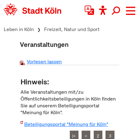
zum Inhalt springen
Leben in Köln
Freizeit, Natur und Sport
Veranstaltungen
Vorlesen lassen
Hinweis:
Alle Veranstaltungen mit/zu
Öffentlichkeitsbeteiligungen in Köln finden
Sie auf unserem Beteiligungsportal
"Meinung für Köln".
Beteiligungsportal "Meinung für Köln"
|<
<
2
3