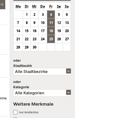
>|
Mo
Di
Mi
Do
Fr
Sa
So
1
2
3
4
5
6
7
8
9
10
11
12
13
14
15
16
17
18
19
20
21
22
23
24
25
26
27
28
29
30
oder
Stadtbezirk
oder
Kategorie
 Anna
Weitere Merkmale
nur kostenlos