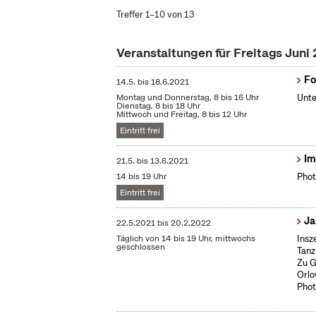
Treffer 1–10 von 13
Veranstaltungen für Freitags Juni
Fo
14.5.
bis
18.6.2021
Montag und Donnerstag, 8 bis 16 Uhr
Unte
Dienstag, 8 bis 18 Uhr
Mittwoch und Freitag, 8 bis 12 Uhr
Eintritt frei
Im
21.5.
bis
13.6.2021
14 bis 19 Uhr
Phot
Eintritt frei
Ja
22.5.2021
bis
20.2.2022
Täglich von 14 bis 19 Uhr, mittwochs
Insz
geschlossen
Tanz
Zu G
Orlo
Phot