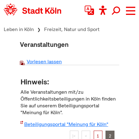
zum Inhalt springen
Leben in Köln
Freizeit, Natur und Sport
Veranstaltungen
Vorlesen lassen
Hinweis:
Alle Veranstaltungen mit/zu
Öffentlichkeitsbeteiligungen in Köln finden
Sie auf unserem Beteiligungsportal
"Meinung für Köln".
Beteiligungsportal "Meinung für Köln"
|<
<
1
2