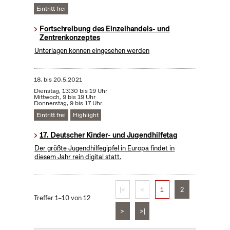
Eintritt frei
Fortschreibung des Einzelhandels- und
Zentrenkonzeptes
Unterlagen können eingesehen werden
18.
bis
20.5.2021
Dienstag, 13:30 bis 19 Uhr
Mittwoch, 9 bis 19 Uhr
Donnerstag, 9 bis 17 Uhr
Eintritt frei
Highlight
17. Deutscher Kinder- und Jugendhilfetag
Der größte Jugendhilfegipfel in Europa findet in
diesem Jahr rein digital statt.
|<
<
1
2
Treffer 1–10 von 12
>
>|