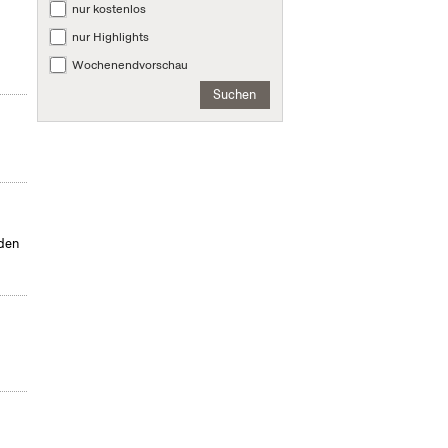
nur kostenlos
nur Highlights
Wochenendvorschau
Suchen
rden