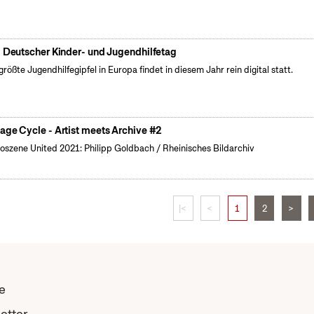
. Deutscher Kinder- und Jugendhilfetag
größte Jugendhilfegipfel in Europa findet in diesem Jahr rein digital statt.
age Cycle - Artist meets Archive #2
oszene United 2021: Philipp Goldbach / Rheinisches Bildarchiv
|<
<
1
2
>
e
etter