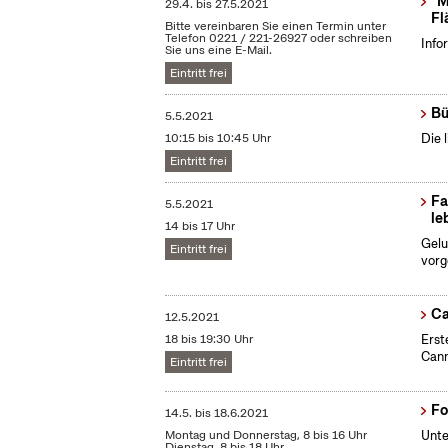
"M
29.4.
bis
27.5.2021
Fl
Bitte vereinbaren Sie einen Termin unter
Telefon 0221 / 221-26927 oder schreiben
Info
Sie uns eine E-Mail.
Eintritt frei
Bü
5.5.2021
10:15 bis 10:45 Uhr
Die 
Eintritt frei
Fa
5.5.2021
le
14 bis 17 Uhr
Gelu
Eintritt frei
vorg
Ca
12.5.2021
18 bis 19:30 Uhr
Erst
Cann
Eintritt frei
Fo
14.5.
bis
18.6.2021
Montag und Donnerstag, 8 bis 16 Uhr
Unte
Dienstag, 8 bis 18 Uhr