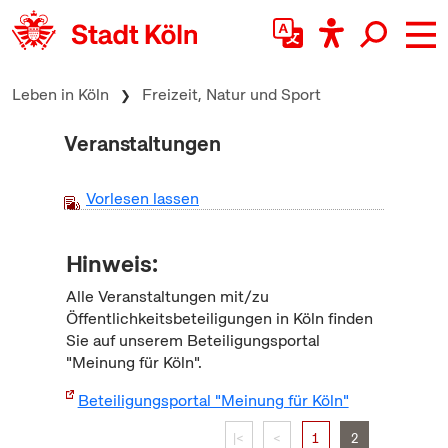
zum Inhalt springen
Leben in Köln
Freizeit, Natur und Sport
Veranstaltungen
Vorlesen lassen
Hinweis:
Alle Veranstaltungen mit/zu
Öffentlichkeitsbeteiligungen in Köln finden
Sie auf unserem Beteiligungsportal
"Meinung für Köln".
Beteiligungsportal "Meinung für Köln"
|<
<
1
2