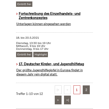
Eintritt frei
Fortschreibung des Einzelhandels- und
Zentrenkonzeptes
Unterlagen können eingesehen werden
18.
bis
20.5.2021
Dienstag, 13:30 bis 19 Uhr
Mittwoch, 9 bis 19 Uhr
Donnerstag, 9 bis 17 Uhr
Eintritt frei
Highlight
17. Deutscher Kinder- und Jugendhilfetag
Der größte Jugendhilfegipfel in Europa findet in
diesem Jahr rein digital statt.
|<
<
1
2
Treffer 1–10 von 12
>
>|