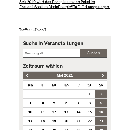
Seit 2010 wird das Endspiel um den Pokal im
Frauenfußball im RheinEnergieSTADION ausgetragen.
Treffer 1–7 von 7
Suche in Veranstaltungen
Suchen
Zeitraum wählen
Mai 2021
Mo
Di
Mi
Do
Fr
Sa
So
1
2
3
4
5
6
7
8
9
10
11
12
13
14
15
16
17
18
19
20
21
22
23
24
25
26
27
28
29
30