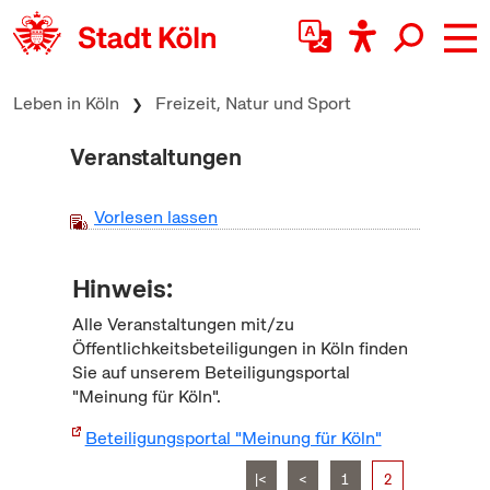
zum Inhalt springen
Leben in Köln
Freizeit, Natur und Sport
Veranstaltungen
Vorlesen lassen
Hinweis:
Alle Veranstaltungen mit/zu
Öffentlichkeitsbeteiligungen in Köln finden
Sie auf unserem Beteiligungsportal
"Meinung für Köln".
Beteiligungsportal "Meinung für Köln"
|<
<
1
2