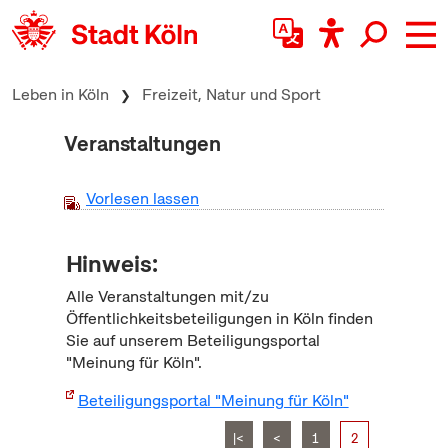
zum Inhalt springen
Leben in Köln
Freizeit, Natur und Sport
Veranstaltungen
Vorlesen lassen
Hinweis:
Alle Veranstaltungen mit/zu
Öffentlichkeitsbeteiligungen in Köln finden
Sie auf unserem Beteiligungsportal
"Meinung für Köln".
Beteiligungsportal "Meinung für Köln"
|<
<
1
2